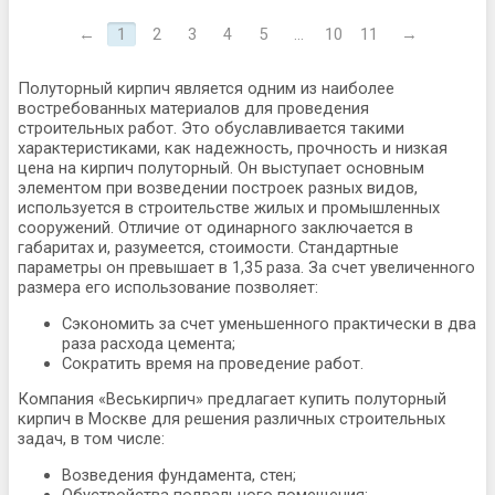
←
1
2
3
4
5
...
10
11
→
Полуторный кирпич является одним из наиболее
востребованных материалов для проведения
строительных работ. Это обуславливается такими
характеристиками, как надежность, прочность и низкая
цена на кирпич полуторный. Он выступает основным
элементом при возведении построек разных видов,
используется в строительстве жилых и промышленных
сооружений. Отличие от одинарного заключается в
габаритах и, разумеется, стоимости. Стандартные
параметры он превышает в 1,35 раза. За счет увеличенного
размера его использование позволяет:
Сэкономить за счет уменьшенного практически в два
раза расхода цемента;
Сократить время на проведение работ.
Компания «Веськирпич» предлагает купить полуторный
кирпич в Москве для решения различных строительных
задач, в том числе:
Возведения фундамента, стен;
Обустройства подвального помещения;