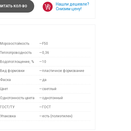
Нашли дешевле?
ИТАТЬ КОЛ-ВО
Снизим цену!
Морозостойкость
—
F50
Теплопроводность
—
0,36
Водопоглощение, %
—
10
Вид формовки
—
пластичное формование
Фаска
—
да
Цвет
—
светлый
Однотонность цвета
—
однотонный
ГОСТ/ТУ
—
ГОСТ
Упаковка
—
есть (полиэтилен)