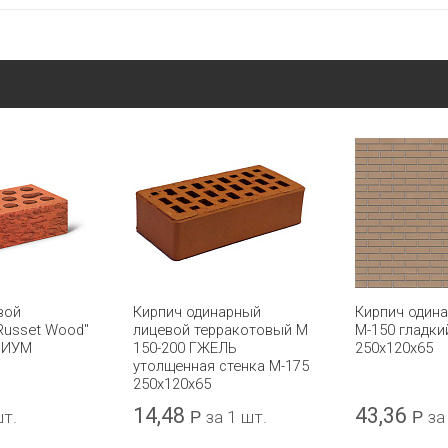
вой
Кирпич одинарный
Кирпич один
Russet Wood"
лицевой терракотовый М
М-150 гладки
МИУМ
150-200 ГЖЕЛЬ
250x120x65
утолщенная стенка М-175
250x120x65
14,48
43,36
шт.
Р
за 1 шт.
Р
за