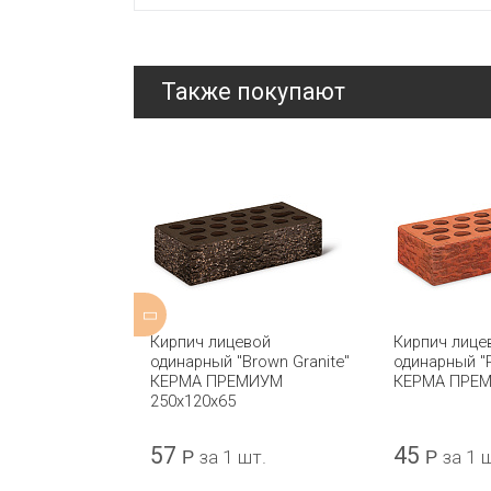
Также покупают
уторный
Кирпич лицевой
Кирпич лице
сный М-150
одинарный "Brown Granite"
одинарный "
КЕРМА ПРЕМИУМ
КЕРМА ПРЕ
250х120х65
57
45
а 1 шт.
Р
за 1 шт.
Р
за 1 