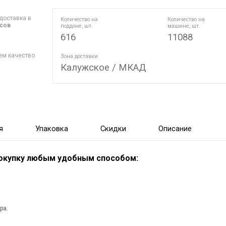
доставка в
Количество на
Количество на
асов
поддоне, шт.
машине, шт.
616
11088
ем качество
Зона доставки
Калужское / МКАД
я
Упаковка
Скидки
Описание
покупку любым удобным способом:
ра.