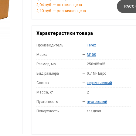
2,04 руб. — оптовая цена
РАССЧ
2,10 руб. — розничная цена
Характеристики товара
Производитель
—
Terex
Марка
—
M150
Размер, мм
—
250x85x65
Вид размера
—
0,7 NF Евро
Состав
—
керамический
Масса, кг
—
2
Пустотность
—
пустотелый
Поверхность
—
гладкая