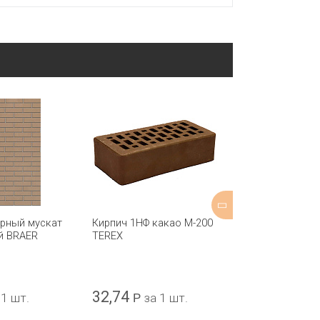
арный мускат
Кирпич 1НФ какао М-200
Кирпич полут
й BRAER
TEREX
гладкий Крас
КАШИРА
32,74
18,02
 1 шт.
Р
за 1 шт.
Р
за 