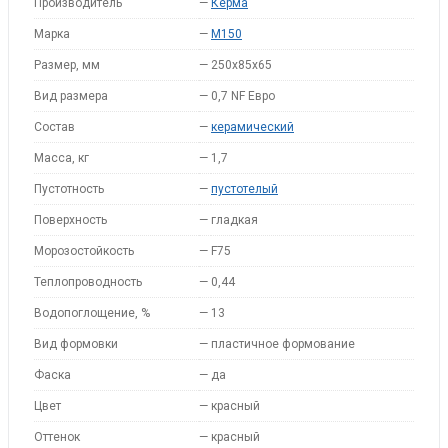
Производитель
—
Керма
Марка
—
M150
Размер, мм
—
250х85х65
Вид размера
—
0,7 NF Евро
Состав
—
керамический
Масса, кг
—
1,7
Пустотность
—
пустотелый
Поверхность
—
гладкая
Морозостойкость
—
F75
Теплопроводность
—
0,44
Водопоглощение, %
—
13
Вид формовки
—
пластичное формование
Фаска
—
да
Цвет
—
красный
Оттенок
—
красный