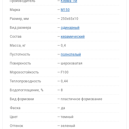
Производитель
—
Керма ТМ
Марка
—
M150
Размер, мм
—
250х65х10
Вид размера
—
одинарный
Состав
—
керамический
Масса, кг
—
0,4
Пустотность
—
полнотелый
Поверхность
—
шероховатая
Морозостойкость
—
F100
Теплопроводность
—
0,44
Водопоглощение, %
—
8
Вид формовки
—
пластичное формование
Фаска
—
да
Цвет
—
темный
Оттенок
—
зеленый