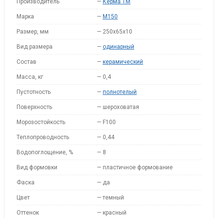
Производитель
—
Керма ТМ
Марка
—
M150
Размер, мм
—
250х65х10
Вид размера
—
одинарный
Состав
—
керамический
Масса, кг
—
0,4
Пустотность
—
полнотелый
Поверхность
—
шероховатая
Морозостойкость
—
F100
Теплопроводность
—
0,44
Водопоглощение, %
—
8
Вид формовки
—
пластичное формование
Фаска
—
да
Цвет
—
темный
Оттенок
—
красный