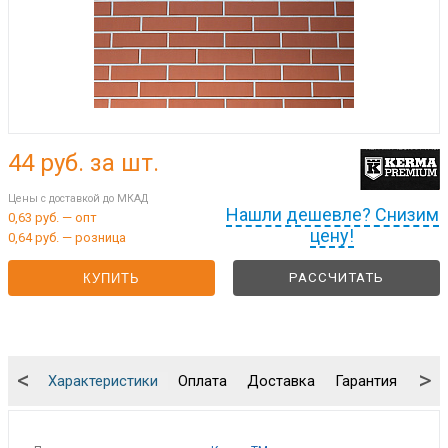
44
руб. за шт.
Цены с доставкой до МКАД
Нашли дешевле? Снизим
0,63 руб. — опт
цену!
0,64 руб. — розница
РАССЧИТАТЬ
КУПИТЬ
<
>
Характеристики
Оплата
Доставка
Гарантия
Упа