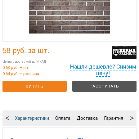
58
руб. за шт.
Цены с доставкой до МКАД
Нашли дешевле? Снизим
0,63 руб. — опт
цену!
0,64 руб. — розница
РАССЧИТАТЬ
КУПИТЬ
<
>
Характеристики
Оплата
Доставка
Гарантия
Упа