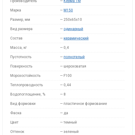
Производитель
—
Керма ТМ
Марка
—
M150
Размер, мм
—
250х65х10
Вид размера
—
одинарный
Состав
—
керамический
Масса, кг
—
0,4
Пустотность
—
полнотелый
Поверхность
—
шероховатая
Морозостойкость
—
F100
Теплопроводность
—
0,44
Водопоглощение, %
—
8
Вид формовки
—
пластичное формование
Фаска
—
да
Цвет
—
темный
Оттенок
—
зеленый