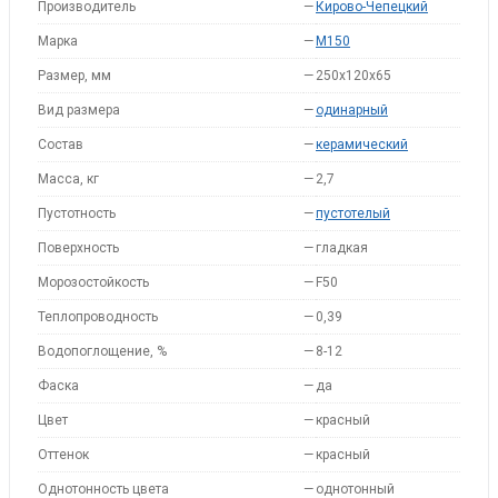
Производитель
—
Кирово-Чепецкий
Марка
—
M150
Размер, мм
—
250x120x65
Вид размера
—
одинарный
Состав
—
керамический
Масса, кг
—
2,7
Пустотность
—
пустотелый
Поверхность
—
гладкая
Морозостойкость
—
F50
Теплопроводность
—
0,39
Водопоглощение, %
—
8-12
Фаска
—
да
Цвет
—
красный
Оттенок
—
красный
Однотонность цвета
—
однотонный