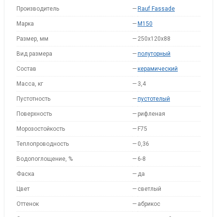
Производитель
—
Rauf Fassade
Марка
—
M150
Размер, мм
—
250x120x88
Вид размера
—
полуторный
Состав
—
керамический
Масса, кг
—
3,4
Пустотность
—
пустотелый
Поверхность
—
рифленая
Морозостойкость
—
F75
Теплопроводность
—
0,36
Водопоглощение, %
—
6-8
Фаска
—
да
Цвет
—
светлый
Оттенок
—
абрикос