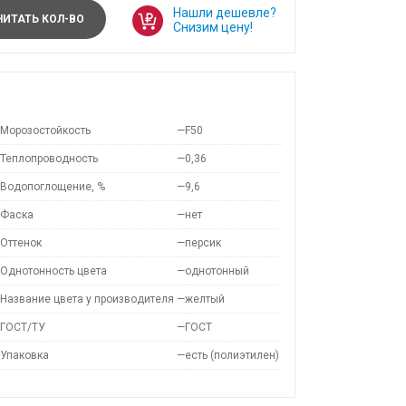
Нашли дешевле?
ИТАТЬ КОЛ-ВО
Снизим цену!
Морозостойкость
—
F50
Теплопроводность
—
0,36
Водопоглощение, %
—
9,6
Фаска
—
нет
Оттенок
—
персик
Однотонность цвета
—
однотонный
Название цвета у производителя
—
желтый
ГОСТ/ТУ
—
ГОСТ
Упаковка
—
есть (полиэтилен)