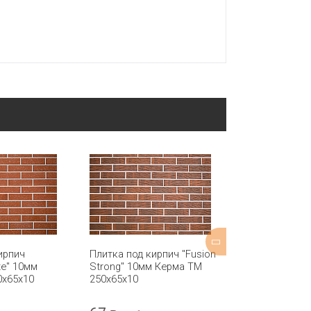
ирпич
Плитка под кирпич "Fusion
Кирпич лицев
te" 10мм
Strong" 10мм Керма ТМ
одинарный "Br
0х65х10
250х65х10
КЕРМА ПРЕМ
250х120х65