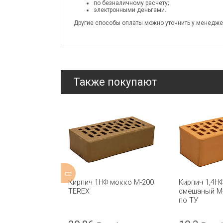
по безналичному расчету;
электронными деньгами.
Другие способы оплаты можно уточнить у менедже
Также покупают
Ф лицевой
Кирпич 1НФ мокко М-200
Кирпич 1,4Н
О ГОСТ М-150
TEREX
смешаный М
ИЯ"
по ТУ