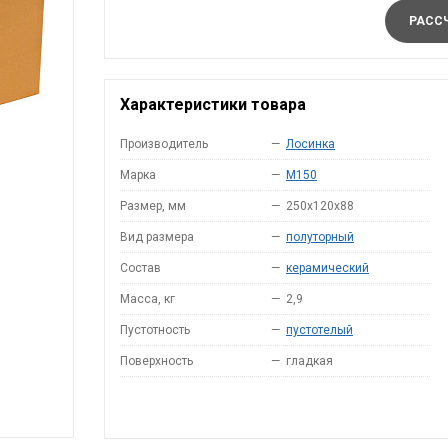
РАССЧ
Характеристики товара
Производитель
—
Лосинка
Марка
—
M150
Размер, мм
—
250x120x88
Вид размера
—
полуторный
Состав
—
керамический
Масса, кг
—
2,9
Пустотность
—
пустотелый
Поверхность
—
гладкая