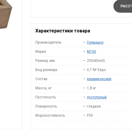
РАССЧ
Характеристики товара
Производитель
—
Голицыно
Марка
—
M150
Размер, мм
—
250х85х65
Вид размера
—
0,7 NF Евро
Состав
—
керамический
Масса, кг
—
1,8 кг
Пустотность
—
пустотелый
Поверхность
—
гладкая
Морозостойкость
—
F50