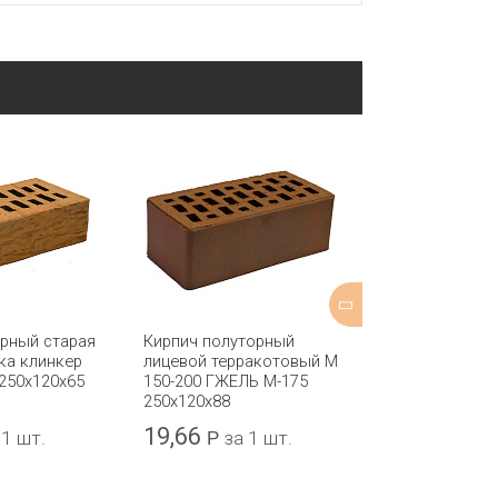
арный старая
Кирпич полуторный
Кирпич лицев
ка клинкер
лицевой терракотовый М
одинарный "F
250x120x65
150-200 ГЖЕЛЬ М-175
Granite" КЕР
250x120x88
250х120х65
19,66
47
 1 шт.
Р
за 1 шт.
Р
за 1 ш