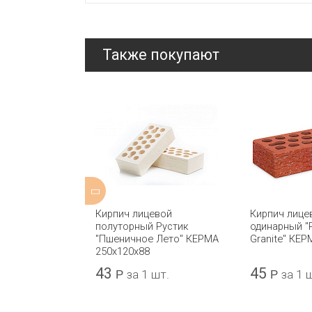
Также покупают
кирпич
Кирпич лицевой
Кирпич лице
rong" 10мм
полуторный Рустик
одинарный "
50х65х10
"Пшеничное Лето" КЕРМА
Granite" КЕ
250x120x88
43
45
а 1 шт.
Р
за 1 шт.
Р
за 1 