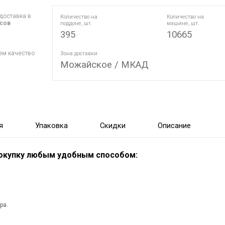
доставка в
Количество на
Количество на
асов
поддоне, шт.
машине, шт.
395
10665
ем качество
Зона доставки
Можайское / МКАД
я
Упаковка
Скидки
Описание
покупку любым удобным способом:
ра.