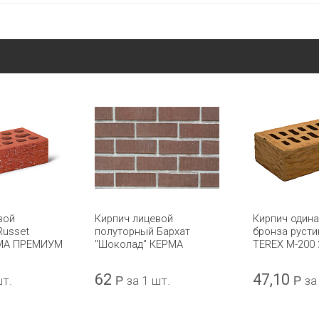
вой
Кирпич лицевой
Кирпич один
Russet
полуторный Бархат
бронза русти
РМА ПРЕМИУМ
"Шоколад" КЕРМА
TEREX М-200 
62
47,10
шт.
Р
за 1 шт.
Р
за