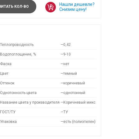
Нашли дешевле?
ИТАТЬ КОЛ-ВО
Снизим цену!
Теплопроводность
—
0,42
Водопоглощение, %
—
9-10
Фаска
—
нет
Цвет
—
темный
Оттенок
—
коричневый
Однотонность цвета
—
однотонный
Название цвета у производителя
—
Коричневый микс
ГОСТ/ТУ
—
ТУ
Упаковка
—
есть (полиэтилен)