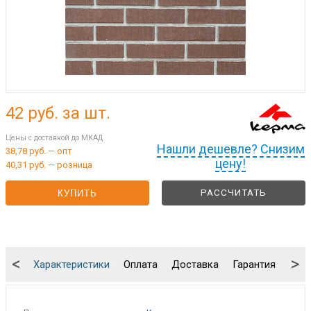
42
руб. за шт.
Цены с доставкой до МКАД
Нашли дешевле? Снизим
38,78 руб. — опт
цену!
40,31 руб. — розница
РАССЧИТАТЬ
КУПИТЬ
<
>
Характеристики
Оплата
Доставка
Гарантия
Упа