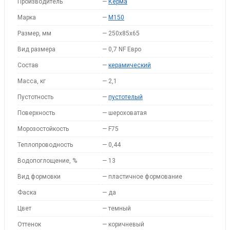
Производитель
—
Керма
Марка
—
M150
Размер, мм
—
250х85х65
Вид размера
—
0,7 NF Евро
Состав
—
керамический
Масса, кг
—
2,1
Пустотность
—
пустотелый
Поверхность
—
шероховатая
Морозостойкость
—
F75
Теплопроводность
—
0,44
Водопоглощение, %
—
13
Вид формовки
—
пластичное формование
Фаска
—
да
Цвет
—
темный
Оттенок
—
коричневый