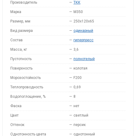
Производитель
—
ТКК
Марка
—
M350
Размер, мм
—
250х120х65
Вид размера
—
одинарный
Состав
—
гиперпресс
Масса, кг
—
3,6
Пустотность
—
полнотелый
Поверхность
—
колотая
Морозостойкость
—
F200
Теплопроводность
—
0,69
Водопоглощение, %
—
8
Фаска
—
нет
Цвет
—
светлый
Оттенок
—
персик
Однотонность цвета
—
однотонный