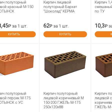
пич полуторный
Кирпич лицевой
Кирпич 1,
евой красный М-150
полуторный Бархат
смешаный
ОТЫНСК
"Шоколад" КЕРМА
по ТУ
8,45
62
10,3
Р
за 1 шт.
Р
за 1 шт.
Р
з
КУПИТЬ
КУПИТЬ
пич полуторный
Кирпич полуторный
Кирпич п
вой персик М-175
лицевой коричневый М
лицевой с
ОТЫНСК с УС
150-200 ГЖЕЛЬ М-175
коричнев
250x120x88
ГЖЕЛЬ М-