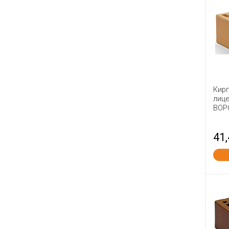
Керма
Керма ТМ
Кирово-Чепецкий
Клинцы ККИ
Ковров
Краснополянский
Кир
Липки
лиц
ВОР
Ломинцево
Лосинка
41
Луховицы
МАГМА
Маркинский
Михнево
Мстера
Мценск
Навашино