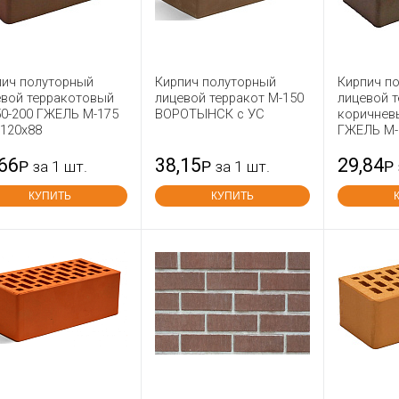
пич полуторный
Кирпич полуторный
Кирпич п
евой терракотовый
лицевой терракот М-150
лицевой т
50-200 ГЖЕЛЬ М-175
ВОРОТЫНСК с УС
коричнев
x120x88
ГЖЕЛЬ М-
,66
38,15
29,84
Р
за 1 шт.
Р
за 1 шт.
Р
КУПИТЬ
КУПИТЬ