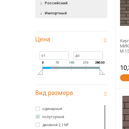
Российский
Импортный
Цена
Кирп
МИК
М-1
0
70
140
210
280.53
10,
Вид размера
одинарный
полуторный
двойной 2,1 NF