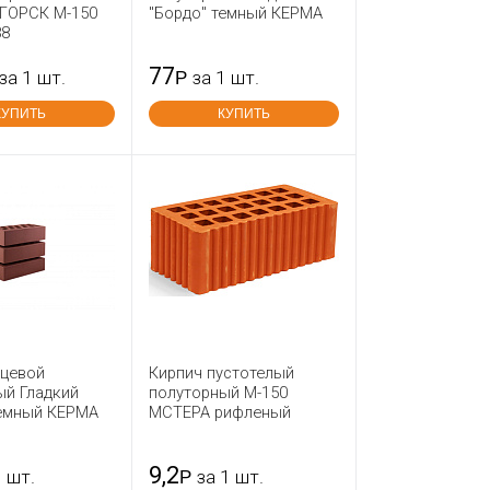
ГОРСК М-150
"Бордо" темный КЕРМА
88
77
за 1 шт.
Р
за 1 шт.
КУПИТЬ
КУПИТЬ
ицевой
Кирпич пустотелый
ый Гладкий
полуторный М-150
темный КЕРМА
МСТЕРА рифленый
9,2
1 шт.
Р
за 1 шт.