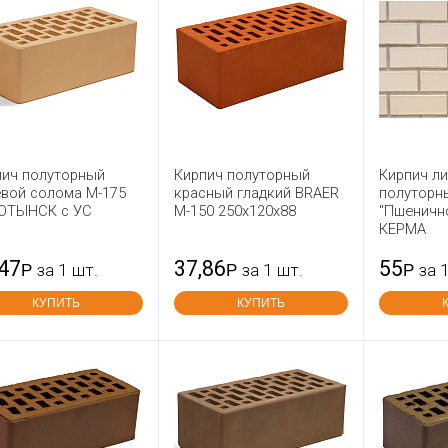
пич полуторный
Кирпич полуторный
Кирпич л
евой солома М-175
красный гладкий BRAER
полуторн
ОТЫНСК с УС
М-150 250x120x88
"Пшеничн
КЕРМА
,47
37,86
55
Р
за 1 шт.
Р
за 1 шт.
Р
за 
КУПИТЬ
КУПИТЬ