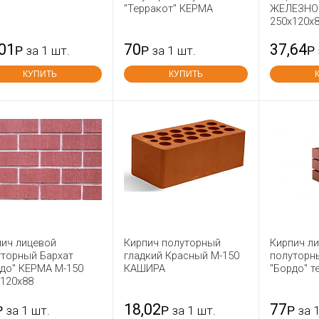
"Терракот" КЕРМА
ЖЕЛЕЗНО
250x120x
,01
70
37,64
Р
за 1 шт.
Р
за 1 шт.
Р
КУПИТЬ
КУПИТЬ
пич лицевой
Кирпич полуторный
Кирпич л
уторный Бархат
гладкий Красный М-150
полуторн
рдо" КЕРМА М-150
КАШИРА
"Бордо" 
x120x88
18,02
77
Р
за 1 шт.
Р
за 1 шт.
Р
за 