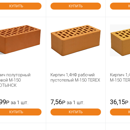
КУПИТЬ
КУПИТЬ
пич полуторный
Кирпич 1,4НФ рабочий
Кирпич 1
овой М-150
пустотелый М-150 TEREX
М-150 TE
ОТЫНСК
,99
7,56
36,15
Р
за 1 шт.
Р
за 1 шт.
Р
КУПИТЬ
КУПИТЬ