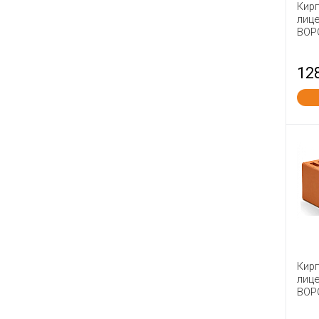
Кир
Сталинградский Камень
лиц
ВОР
СТРОМА
Тверская керамика
12
Теллура
Тербуны
ТКК
Товарково
Тула №1
Фокино
Энгельс
Юрьев-Польский
Ярославль
Кир
лице
ВОР