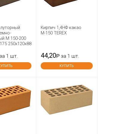
олуторный
Кирпич 1,4НФ какао
емно-
М-150 TEREX
ый М 150-200
175 250x120x88
44,20
за 1 шт.
Р
за 1 шт.
КУПИТЬ
КУПИТЬ