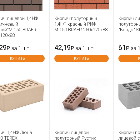
ич лицевой 1,4НФ
Кирпич полуторный
Кирпич л
ричневый
1,4НФ красный РИФ
полуторн
кий"М-150 BRAER
М-150 BRAER 250x120x88
"Бордо" 
x120x88
,29
42,19
61
Р
за 1 шт.
Р
за 1 шт.
Р
за 
КУПИТЬ
КУПИТЬ
пич 1,4НФ Дюна
Кирпич лицевой
Кирпич п
00 TEREX
полуторный Рустик
лицевой 