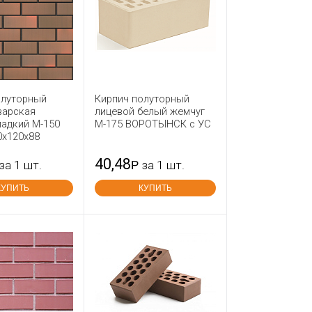
олуторный
Кирпич полуторный
варская
лицевой белый жемчуг
ладкий М-150
М-175 ВОРОТЫНСК с УС
0x120x88
40,48
за 1 шт.
Р
за 1 шт.
КУПИТЬ
КУПИТЬ