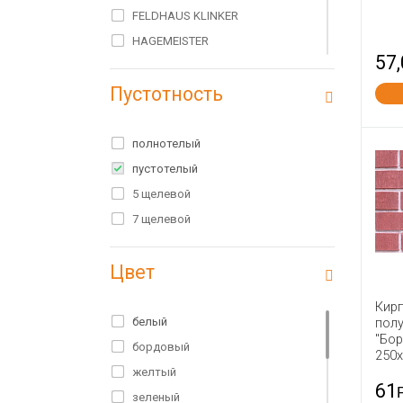
FELDHAUS KLINKER
HAGEMEISTER
57
HEYLEN BRICKS
Пустотность
IBSTOCK
PETERSEN
RAUF
полнотелый
Rauf Fassade
пустотелый
Terex
5 щелевой
WIENERBERGER TERCA
7 щелевой
Wienerberger Россия
Цвет
Азарово
Алексин
Кир
Алексин ТСМ
белый
пол
"Бо
Белые столбы
бордовый
250
Богородск
желтый
61
Болохово
зеленый