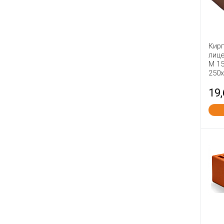
Навля
Нерехта
Новомосковск
Кир
Новый Иерусалим
лиц
М 1
Оболь
250
Палики КЗ
19
Петрокерамика
Победа ЛСР
Починки
Пятый Элемент
Радошковичи
Ржев
Римкер
Россоловка
Сафоново
Серго-Ивановский