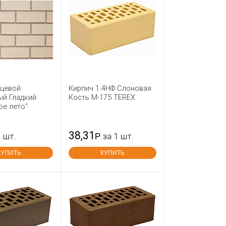
ицевой
Кирпич 1.4НФ Слоновая
ый Гладкий
Кость М-175 TEREX
ое лето"
38,31
1 шт.
Р
за 1 шт.
КУПИТЬ
КУПИТЬ