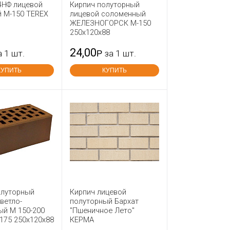
4НФ лицевой
Кирпич полуторный
 М-150 TEREX
лицевой соломенный
ЖЕЛЕЗНОГОРСК М-150
250x120x88
24,00
а 1 шт.
Р
за 1 шт.
КУПИТЬ
КУПИТЬ
олуторный
Кирпич лицевой
ветло-
полуторный Бархат
ый М 150-200
"Пшеничное Лето"
175 250x120x88
КЕРМА