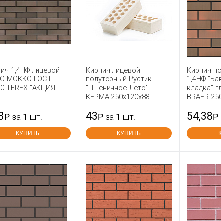
ич 1,4НФ лицевой
Кирпич лицевой
Кирпич п
С МОККО ГОСТ
полуторный Рустик
1,4НФ "Ба
50 TEREX "АКЦИЯ"
"Пшеничное Лето"
кладка" г
КЕРМА 250x120x88
BRAER 25
3
43
54,38
Р
за 1 шт.
Р
за 1 шт.
Р
КУПИТЬ
КУПИТЬ