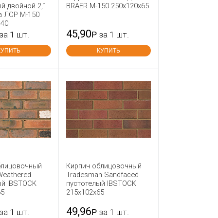
й двойной 2,1
BRAER М-150 250x120x65
а ЛСР М-150
140
45,90
за 1 шт.
Р
за 1 шт.
КУПИТЬ
КУПИТЬ
блицовочный
Кирпич облицовочный
Weathered
Tradesman Sandfaced
ый IBSTOCK
пустотелый IBSTOCK
65
215x102x65
49,96
за 1 шт.
Р
за 1 шт.