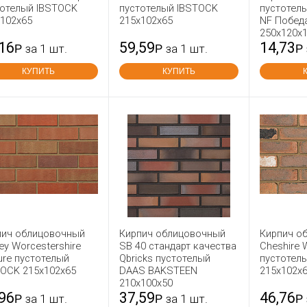
тотелый IBSTOCK
пустотелый IBSTOCK
пустотелы
x102x65
215x102x65
NF Побед
250x120x
,16
59,59
14,73
Р
за 1 шт.
Р
за 1 шт.
Р
КУПИТЬ
КУПИТЬ
пич облицовочный
Кирпич облицовочный
Кирпич о
ey Worcestershire
SB 40 стандарт качества
Cheshire 
ure пустотелый
Qbricks пустотелый
пустотел
TOCK 215x102x65
DAAS BAKSTEEN
215х102х
210x100x50
,96
37,59
46,76
Р
за 1 шт.
Р
за 1 шт.
Р