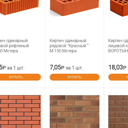
пич одинарный
Кирпич одинарный
Кирпич о
овой рифленый
рядовой "Красный "
лицевой 
50 Мстера
М-150 Мстера
ВОРОТЫН
5
7,05
18,03
Р
за 1 шт.
Р
за 1 шт.
Р
КУПИТЬ
КУПИТЬ