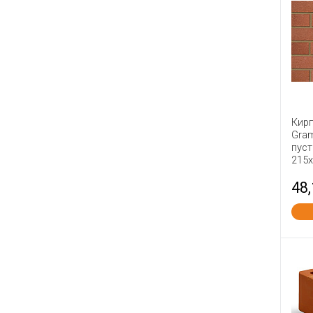
Керма
Керма ТМ
Кирово-Чепецкий
Клинцы ККИ
Ковров
Краснополянский
Кир
Липки
Gram
пус
Ломинцево
215
Лосинка
48
Луховицы
МАГМА
Маркинский
Михнево
Мстера
Мценск
Навашино