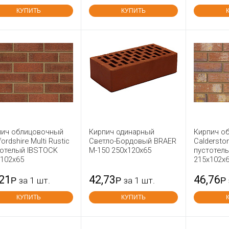
КУПИТЬ
КУПИТЬ
пич облицовочный
Кирпич одинарный
Кирпич о
fordshire Multi Rustic
Светло-Бордовый BRAER
Caldersto
тотелый IBSTOCK
М-150 250x120x65
пустотел
x102x65
215х102х
,21
42,73
46,76
Р
за 1 шт.
Р
за 1 шт.
Р
КУПИТЬ
КУПИТЬ