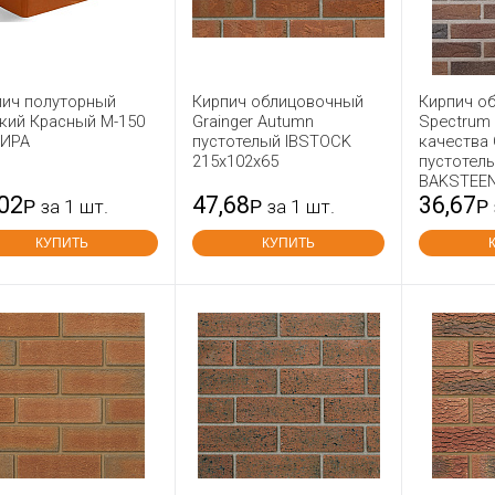
пич полуторный
Кирпич облицовочный
Кирпич о
кий Красный М-150
Grainger Autumn
Spectrum 
ИРА
пустотелый IBSTOCK
качества 
215x102x65
пустотел
BAKSTEEN
,02
47,68
36,67
Р
за 1 шт.
Р
за 1 шт.
Р
КУПИТЬ
КУПИТЬ