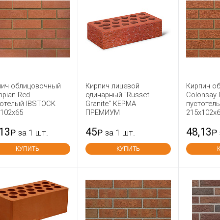
пич облицовочный
Кирпич лицевой
Кирпич о
pian Red
одинарный "Russet
Colonsay 
тотелый IBSTOCK
Granite" КЕРМА
пустотел
x102x65
ПРЕМИУМ
215x102x
,13
45
48,13
Р
за 1 шт.
Р
за 1 шт.
Р
КУПИТЬ
КУПИТЬ