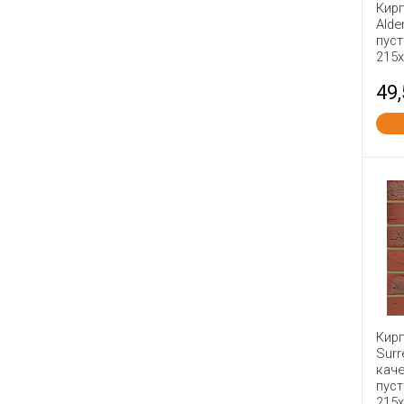
Кир
Сталинградский Камень
Alde
пус
СТРОМА
215
Тверская керамика
49
Теллура
Тербуны
ТКК
Товарково
Тула №1
Фокино
Энгельс
Юрьев-Польский
Ярославль
Кир
Surr
каче
пус
215