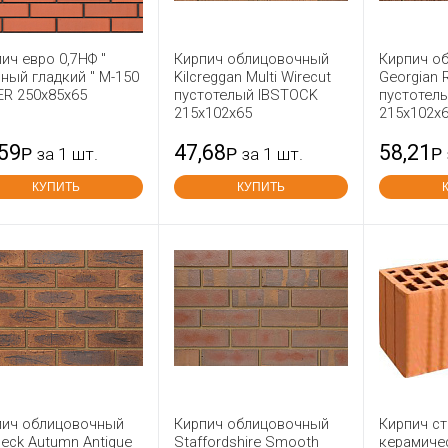
ич евро 0,7НФ "
Кирпич облицовочный
Кирпич о
ный гладкий " М-150
Kilcreggan Multi Wirecut
Georgian 
ER 250x85x65
пустотелый IBSTOCK
пустотел
215x102x65
215x102x
,59
47,68
58,21
Р
за 1 шт.
Р
за 1 шт.
Р
КУПИТЬ
КУПИТЬ
пич облицовочный
Кирпич облицовочный
Кирпич с
eck Autumn Antique
Staffordshire Smooth
керамиче