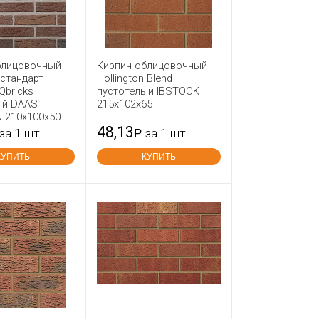
блицовочный
Кирпич облицовочный
стандарт
Hollington Blend
Qbricks
пустотелый IBSTOCK
ый DAAS
215x102x65
 210x100x50
48,13
за 1 шт.
Р
за 1 шт.
КУПИТЬ
КУПИТЬ