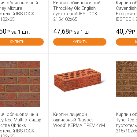
пич облицовочный
Кирпич облицовочный
Кирпич о
rley Mixture
Throckley Old English
Cavendish
тотелый IBSTOCK
пустотелый IBSTOCK
Fireglow 
x102x65
215x102x65
IBSTOCK 
,50
47,68
40,79
Р
за 1 шт.
Р
за 1 шт.
Р
КУПИТЬ
КУПИТЬ
пич облицовочный
Кирпич лицевой
Кирпич о
ey Red Multi стандарт
одинарный "Russet
Tyne Red 
ства Qbricks
Wood" КЕРМА ПРЕМИУМ
пустотел
тотелый IBSTOCK
215x102x
x102x65