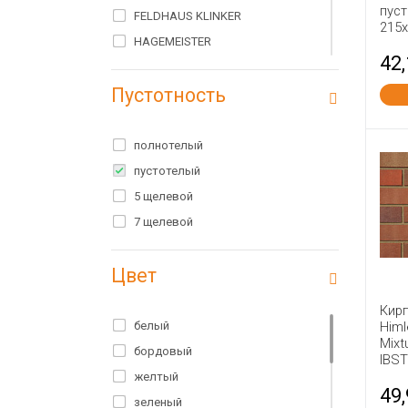
пус
FELDHAUS KLINKER
215
HAGEMEISTER
42
HEYLEN BRICKS
Пустотность
IBSTOCK
PETERSEN
RAUF
полнотелый
Rauf Fassade
пустотелый
Terex
5 щелевой
WIENERBERGER TERCA
7 щелевой
Wienerberger Россия
Цвет
Азарово
Алексин
Кир
Алексин ТСМ
белый
Himl
Mixt
Белые столбы
бордовый
IBS
Богородск
желтый
49
Болохово
зеленый