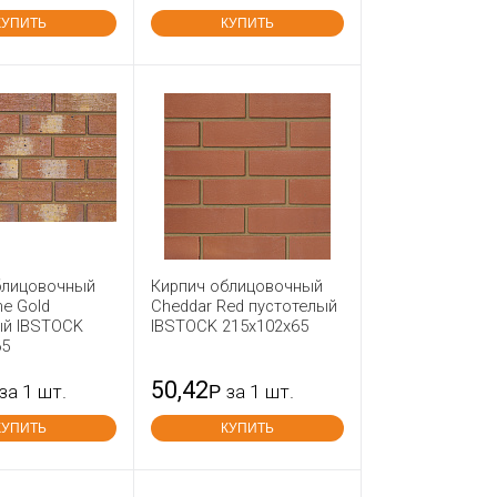
КУПИТЬ
КУПИТЬ
блицовочный
Кирпич облицовочный
ne Gold
Cheddar Red пустотелый
ый IBSTOCK
IBSTOCK 215x102x65
65
50,42
за 1 шт.
Р
за 1 шт.
КУПИТЬ
КУПИТЬ