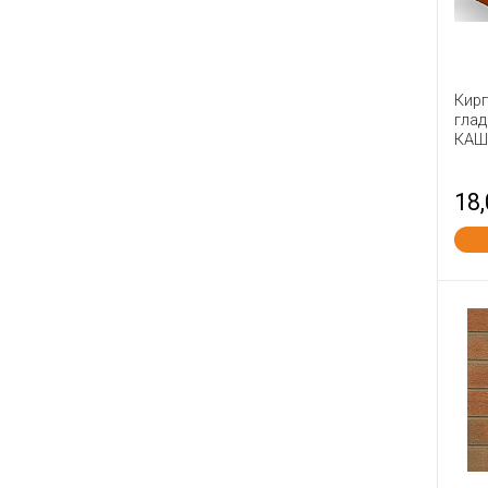
Навля
Нерехта
Новомосковск
Кир
Новый Иерусалим
глад
КАШ
Оболь
Палики КЗ
18
Петрокерамика
Победа ЛСР
Починки
Пятый Элемент
Радошковичи
Ржев
Римкер
Россоловка
Сафоново
Серго-Ивановский