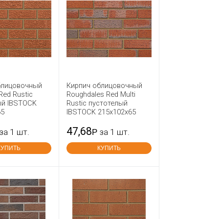
блицовочный
Кирпич облицовочный
Red Rustic
Roughdales Red Multi
ый IBSTOCK
Rustic пустотелый
65
IBSTOCK 215х102х65
47,68
за 1 шт.
Р
за 1 шт.
КУПИТЬ
КУПИТЬ