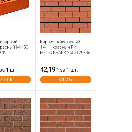
динарный
Кирпич полуторный
красный М-150
1,4НФ красный РИФ
СК
М-150 BRAER 250x120x88
42,19
за 1 шт.
Р
за 1 шт.
КУПИТЬ
КУПИТЬ