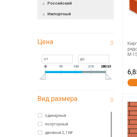
Российский
Импортный
Цена
Кир
ряд
М-1
0
70
140
210
280.53
6,8
Вид размера
одинарный
полуторный
двойной 2,1 NF