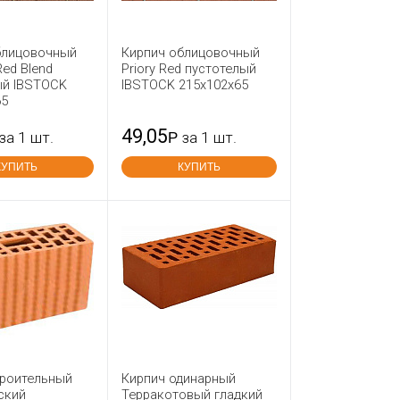
блицовочный
Кирпич облицовочный
Red Blend
Priory Red пустотелый
ый IBSTOCK
IBSTOCK 215x102x65
65
49,05
за 1 шт.
Р
за 1 шт.
КУПИТЬ
КУПИТЬ
троительный
Кирпич одинарный
ский
Терракотовый гладкий