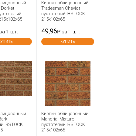
блицовочный
Кирпич облицовочный
 Dorket
Tradesman Cheviot
пустотелый
пустотелый IBSTOCK
215x102x65
215x102x65
49,96
за 1 шт.
Р
за 1 шт.
КУПИТЬ
КУПИТЬ
блицовочный
Кирпич облицовочный
Bark
Manorial Mixture
ый IBSTOCK
пустотелый IBSTOCK
65
215x102x65