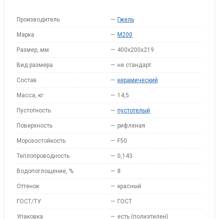
Производитель
—
Гжель
Марка
—
M200
Размер, мм
—
400х200х219
Вид размера
—
не стандарт
Состав
—
керамический
Масса, кг
—
14,5
Пустотность
—
пустотелый
Поверхность
—
рифленая
Морозостойкость
—
F50
Теплопроводность
—
0,143
Водопоглощение, %
—
8
Оттенок
—
красный
ГОСТ/ТУ
—
ГОСТ
Упаковка
—
есть (полиэтилен)