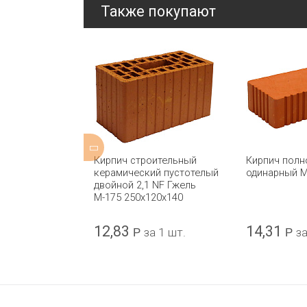
Также покупают
оительный
Кирпич строительный
Кирпич полн
ий
керамический пустотелый
одинарный 
 одинарный
двойной 2,1 NF Гжель
ьс 250x120x65
М-175 250x120x140
12,83
14,31
а 1 шт.
Р
за 1 шт.
Р
за