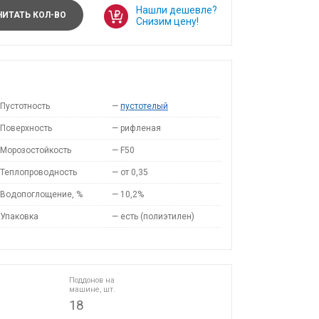
Нашли дешевле?
ИТАТЬ КОЛ-ВО
Снизим цену!
Пустотность
—
пустотелый
Поверхность
—
рифленая
Морозостойкость
—
F50
Теплопроводность
—
от 0,35
Водопоглощение, %
—
10,2%
Упаковка
—
есть (полиэтилен)
Поддонов на
машине, шт.
18