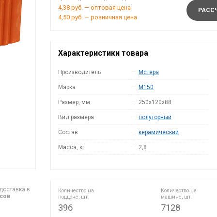
4,38 руб. — оптовая цена
РАССЧ
4,50 руб. — розничная цена
Характеристики товара
Производитель
—
Мстера
Марка
—
M150
Размер, мм
—
250x120x88
Вид размера
—
полуторный
Состав
—
керамический
Масса, кг
—
2,8
доставка в
Количество на
Количество на
асов
поддоне, шт.
машине, шт.
396
7128