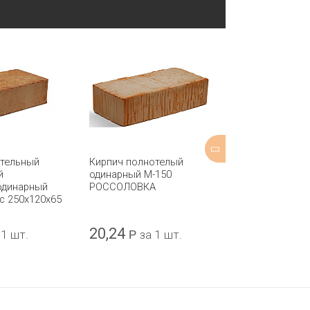
ительный
Кирпич полнотелый
Кирпич полно
й
одинарный М-150
одинарный М-
одинарный
РОССОЛОВКА
БОЛОХОВО
с 250x120x65
20,24
13,68
 1 шт.
Р
за 1 шт.
Р
за 