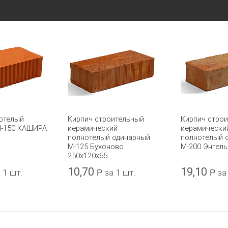
отелый
Кирпич строительный
Кирпич стро
М-150 КАШИРА
керамический
керамически
полнотелый одинарный
полнотелый 
М-125 Бухоново
М-200 Энгель
250х120х65
10,70
19,10
 1 шт.
Р
за 1 шт.
Р
за