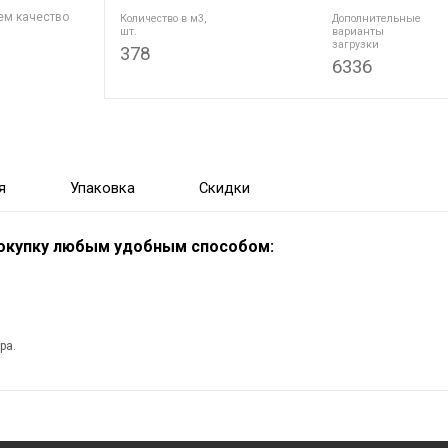
ем качество
Количество в м3,
Дополнительные
шт.
варианты
загрузки
378
6336
я
Упаковка
Скидки
покупку любым удобным способом:
ра.