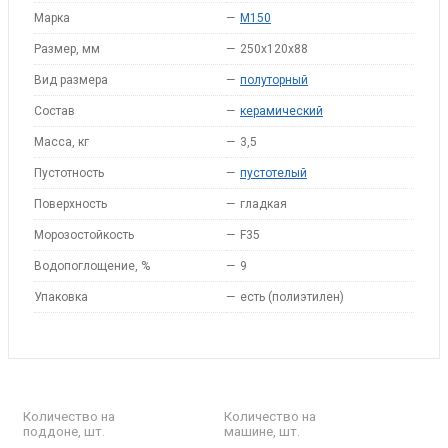
Марка
—
M150
Размер, мм
—
250x120x88
Вид размера
—
полуторный
Состав
—
керамический
Масса, кг
—
3,5
Пустотность
—
пустотелый
Поверхность
—
гладкая
Морозостойкость
—
F35
Водопоглощение, %
—
9
Упаковка
—
есть (полиэтилен)
Количество на
Количество на
поддоне, шт.
машине, шт.