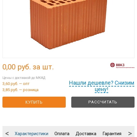
0,00
руб. за шт.
Цены с доставкой до МКАД
Нашли дешевле? Снизим
3,60 руб. — опт
цену!
3,85 руб. — розница
РАССЧИТАТЬ
КУПИТЬ
<
>
Характеристики
Оплата
Доставка
Гарантия
Упа