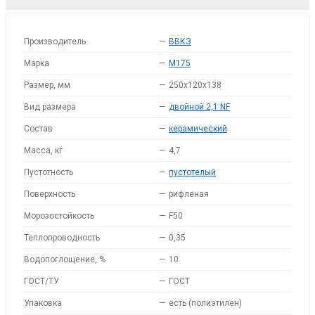
Производитель
—
ВВКЗ
Марка
—
M175
Размер, мм
—
250x120x138
Вид размера
—
двойной 2,1 NF
Состав
—
керамический
Масса, кг
—
4,7
Пустотность
—
пустотелый
Поверхность
—
рифленая
Морозостойкость
—
F50
Теплопроводность
—
0,35
Водопоглощение, %
—
10
ГОСТ/ТУ
—
ГОСТ
Упаковка
—
есть (полиэтилен)