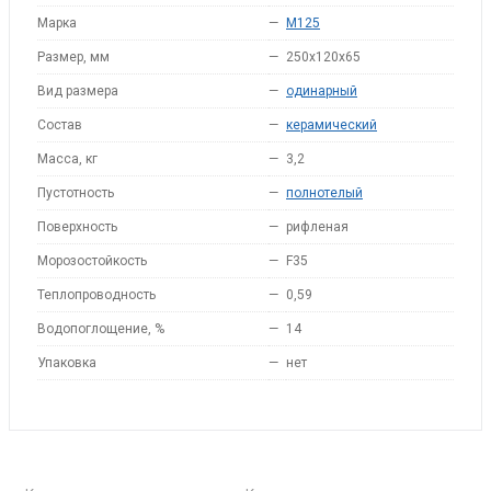
Марка
—
M125
Размер, мм
—
250x120x65
Вид размера
—
одинарный
Состав
—
керамический
Масса, кг
—
3,2
Пустотность
—
полнотелый
Поверхность
—
рифленая
Морозостойкость
—
F35
Теплопроводность
—
0,59
Водопоглощение, %
—
14
Упаковка
—
нет