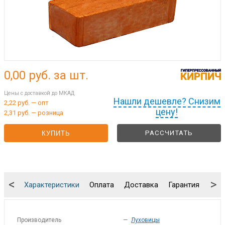
0,00
руб. за шт.
Цены с доставкой до МКАД
Нашли дешевле? Снизим
2,22 руб. — опт
цену!
2,31 руб. — розница
РАССЧИТАТЬ
КУПИТЬ
<
>
Характеристики
Оплата
Доставка
Гарантия
Упа
Производитель
—
Луховицы