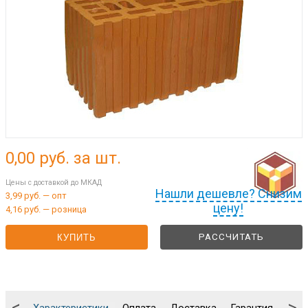
0,00
руб. за шт.
Цены с доставкой до МКАД
Нашли дешевле? Снизим
3,99 руб. — опт
цену!
4,16 руб. — розница
РАССЧИТАТЬ
КУПИТЬ
<
>