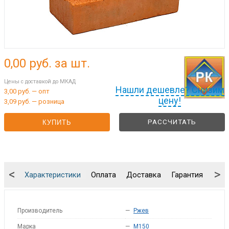
0,00
руб. за шт.
Цены с доставкой до МКАД
Нашли дешевле? Снизим
3,00 руб. — опт
цену!
3,09 руб. — розница
РАССЧИТАТЬ
КУПИТЬ
<
>
Характеристики
Оплата
Доставка
Гарантия
Упа
Производитель
—
Ржев
Марка
—
M150