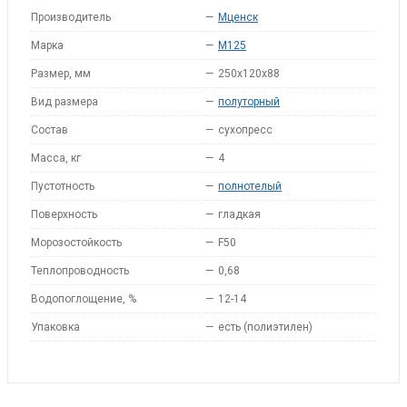
Производитель
—
Мценск
Марка
—
M125
Размер, мм
—
250x120x88
Вид размера
—
полуторный
Состав
—
сухопресс
Масса, кг
—
4
Пустотность
—
полнотелый
Поверхность
—
гладкая
Морозостойкость
—
F50
Теплопроводность
—
0,68
Водопоглощение, %
—
12-14
Упаковка
—
есть (полиэтилен)