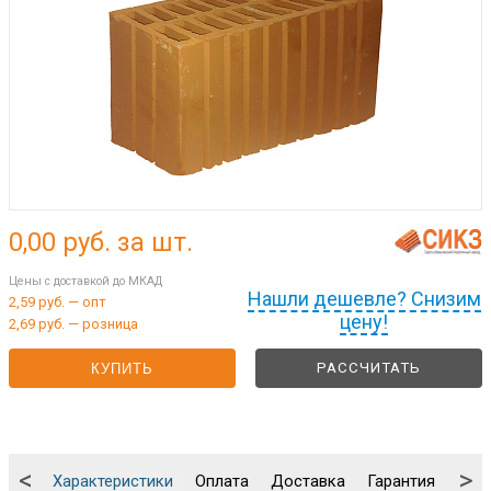
0,00
руб. за шт.
Цены с доставкой до МКАД
Нашли дешевле? Снизим
2,59 руб. — опт
цену!
2,69 руб. — розница
РАССЧИТАТЬ
КУПИТЬ
<
>
Характеристики
Оплата
Доставка
Гарантия
Упа