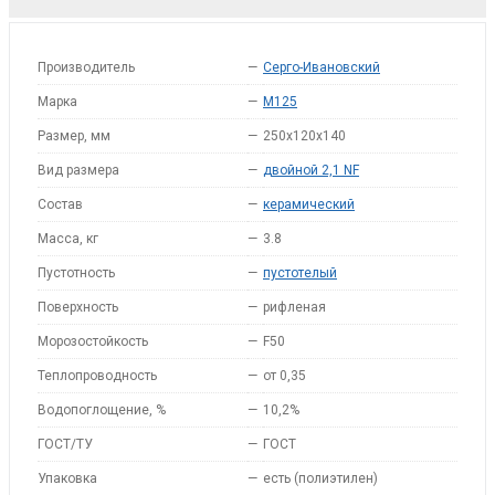
Производитель
—
Серго-Ивановский
Марка
—
M125
Размер, мм
—
250x120x140
Вид размера
—
двойной 2,1 NF
Состав
—
керамический
Масса, кг
—
3.8
Пустотность
—
пустотелый
Поверхность
—
рифленая
Морозостойкость
—
F50
Теплопроводность
—
от 0,35
Водопоглощение, %
—
10,2%
ГОСТ/ТУ
—
ГОСТ
Упаковка
—
есть (полиэтилен)