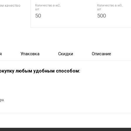
ем качество
Количество в м2,
Количество в м3,
шт.
шт.
50
500
я
Упаковка
Скидки
Описание
покупку любым удобным способом:
ра.