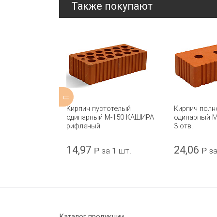
Также покупают
оительный
Кирпич пустотелый
Кирпич полн
ий пустотелый
одинарный М-150 КАШИРА
одинарный 
 М-150 Керма
рифленый
3 отв.
14,97
24,06
шт.
Р
за 1 шт.
Р
за
Каталог продукции