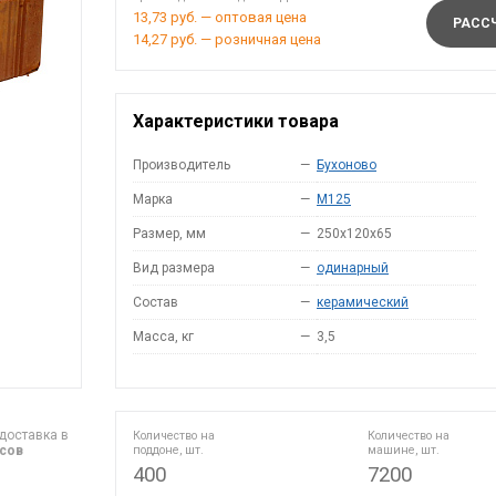
13,73 руб. — оптовая цена
РАССЧ
14,27 руб. — розничная цена
Характеристики товара
Производитель
—
Бухоново
Марка
—
M125
Размер, мм
—
250х120х65
Вид размера
—
одинарный
Состав
—
керамический
Масса, кг
—
3,5
доставка в
Количество на
Количество на
асов
поддоне, шт.
машине, шт.
400
7200