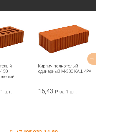
отелый
Кирпич полнотелый
Кирпич двойн
-150
одинарный М-300 КАШИРА
М-150 МСТЕР
фленый
16,43
12,50
 1 шт.
Р
за 1 шт.
Р
за 