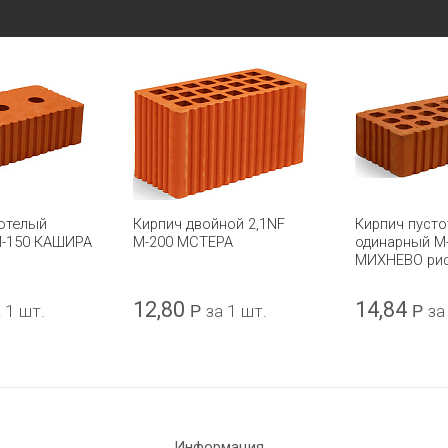
отелый
Кирпич двойной 2,1NF
Кирпич пуст
М-150 КАШИРА
М-200 МСТЕРА
одинарный М
МИХНЕВО ри
12,80
14,84
 1 шт.
Р
за 1 шт.
Р
за
Информация