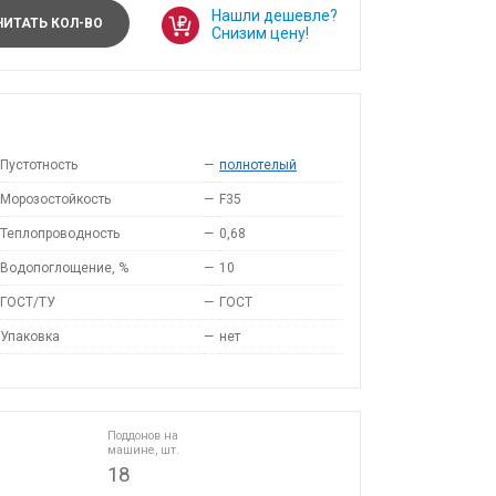
Нашли дешевле?
ИТАТЬ КОЛ-ВО
Снизим цену!
Пустотность
—
полнотелый
Морозостойкость
—
F35
Теплопроводность
—
0,68
Водопоглощение, %
—
10
ГОСТ/ТУ
—
ГОСТ
Упаковка
—
нет
Поддонов на
машине, шт.
18