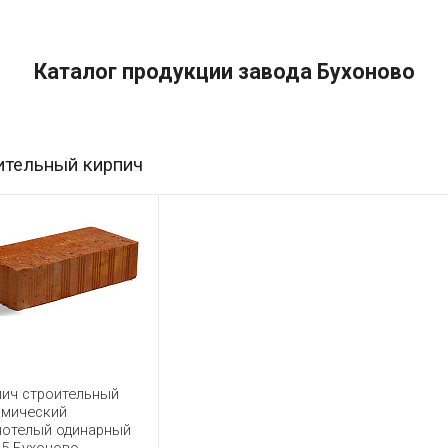
Каталог продукции завода Бухоново
ительный кирпич
пич строительный
амический
нотелый одинарный
25 Бухоново