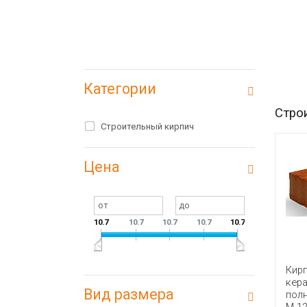
Категории
Стро
Строительный кирпич
Цена
10.7
10.7
10.7
10.7
10.7
Кир
кер
Вид размера
пол
М-1