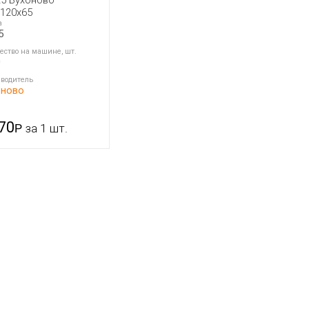
х120х65
а
5
ество на машине, шт.
0
водитель
оново
,70
Р
за 1 шт.