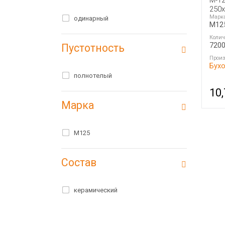
250
Марк
одинарный
M12
Колич
720
Пустотность
Произ
Бух
полнотелый
10
Марка
M125
Состав
керамический