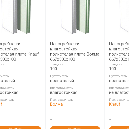
огребневая
Пазогребневая
Пазогреб
гостойкая
влагостойкая
влагосто
отелая плита Knauf
полнотелая плита Волма
полнотела
х500х100
667х500х100
667х500х
ина
Толщина
Толщина
100
100
тность
Пустотность
Пустотность
нотелый
полнотелый
полнотел
стойкость
Влагостойкость
Влагостойкос
гостойкая
влагостойкая
не влагос
водитель
Производитель
Производите
uf
Волма
Knauf
-
-