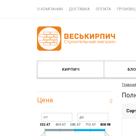
О КОМПАНИИ
ДОСТАВКА
ОПЛАТА
ПРОИЗВО
КИРПИЧ
БЛ
Главна
Пол
Цена
Сор
332.47
459.47
585.47
712.47
838.98