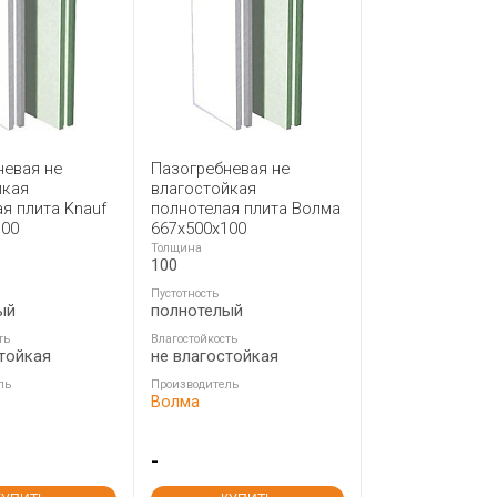
невая не
Пазогребневая не
йкая
влагостойкая
я плита Knauf
полнотелая плита Волма
100
667х500х100
Толщина
100
Пустотность
ый
полнотелый
ть
Влагостойкость
тойкая
не влагостойкая
ль
Производитель
Волма
-