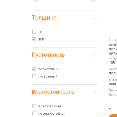
Толщина
80
100
Паз
вла
полн
Пустотность
667
Толщ
100
полнотелый
Пусто
пол
пустотелый
Влаго
вла
Влагостойкость
Произ
Kna
влагостойкая
-
не влагостойкая