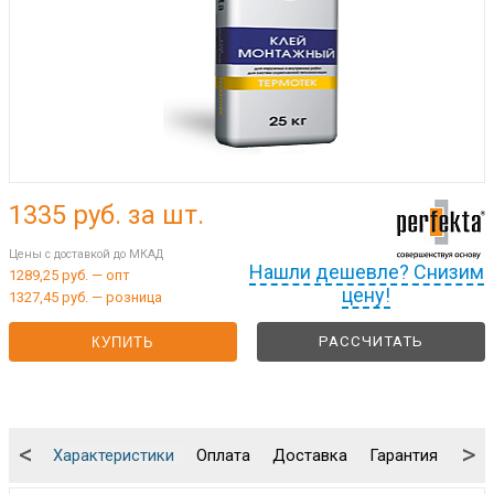
1335
руб. за шт.
Цены с доставкой до МКАД
Нашли дешевле? Снизим
1289,25 руб. — опт
цену!
1327,45 руб. — розница
РАССЧИТАТЬ
КУПИТЬ
<
>
Характеристики
Оплата
Доставка
Гарантия
Упа