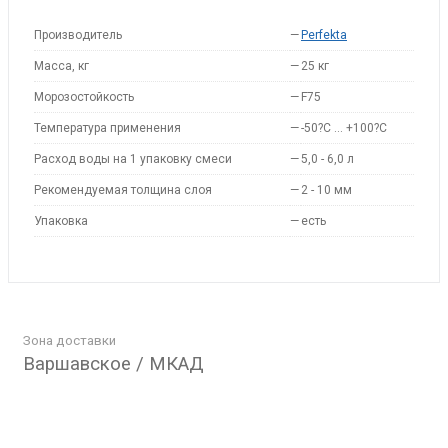
Производитель
—
Perfekta
Масса, кг
—
25 кг
Морозостойкость
—
F75
Температура применения
—
-50?С … +100?С
Расход воды на 1 упаковку смеси
—
5,0 - 6,0 л
Рекомендуемая толщина слоя
—
2 - 10 мм
Упаковка
—
есть
Зона доставки
Варшавское / МКАД