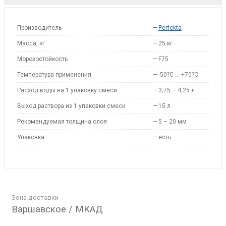
Производитель
—
Perfekta
Масса, кг
—
25 кг
Морозостойкость
—
F75
Температура применения
—
-50?С … +70?С
Расход воды на 1 упаковку смеси
—
3,75 – 4,25 л
Выход раствора из 1 упаковки смеси
—
15 л
Рекомендуемая толщина слоя
—
5 – 20 мм
Упаковка
—
есть
Зона доставки
Варшавское / МКАД