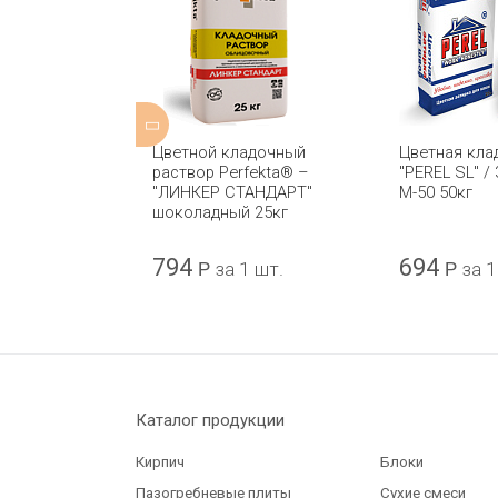
адочная смесь
Цветной кладочный
Цветная кла
01 HAGA ST
раствор Perfekta® –
"PEREL SL" /
"ЛИНКЕР СТАНДАРТ"
М-50 50кг
шоколадный 25кг
794
694
за 1 шт.
Р
за 1 шт.
Р
за 1
Каталог продукции
Кирпич
Блоки
Пазогребневые плиты
Сухие смеси