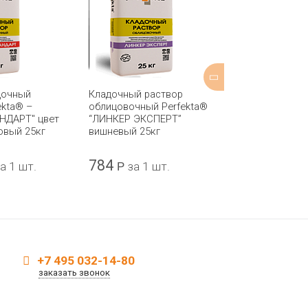
дочный
Кладочный раствор
Цветная клад
ekta® –
облицовочный Perfekta®
"PEREL SL" / 4
НДАРТ" цвет
“ЛИНКЕР ЭКСПЕРТ”
коричневый М
овый 25кг
вишневый 25кг
784
711
а 1 шт.
Р
за 1 шт.
Р
за 1 
+7 495 032-14-80
заказать звонок