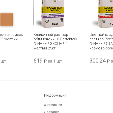
дочная смесь
Кладочный раствор
Цветной кла
 35 желтый
облицовочный Perfekta®
раствор Perf
“ЛИНКЕР ЭКСПЕРТ”
"ЛИНКЕР СТА
желтый 25кг
кремово-роз
619
300,24
 шт.
Р
за 1 шт.
Р
з
Информация
О компании
Доставка