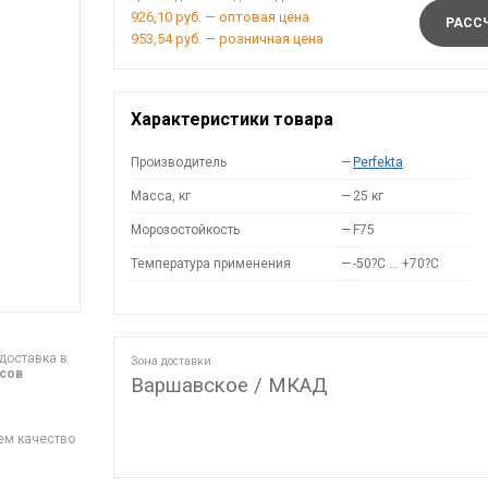
926,10 руб. — оптовая цена
РАССЧ
953,54 руб. — розничная цена
Характеристики товара
Производитель
—
Perfekta
Масса, кг
—
25 кг
Морозостойкость
—
F75
Температура применения
—
-50?С … +70?С
доставка в
Зона доставки
асов
Варшавское / МКАД
ем качество