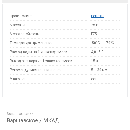
Производитель
—
Perfekta
Масса, кг
—
25 кг
Морозостойкость
—
F75
Температура применения
—
-50?С … +70?С
Расход воды на 1 упаковку смеси
—
4,0 - 5,0 л
Выход раствора из 1 упаковки смеси
—
15 л
Рекомендуемая толщина слоя
—
5 – 30 мм
Упаковка
—
есть
Зона доставки
Варшавское / МКАД