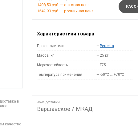
1498,50 руб. — оптовая цена
РАССЧ
1542,90 руб. — розничная цена
Характеристики товара
Производитель
—
Perfekta
Масса, кг
—
25 кг
Морозостойкость
—
F75
Температура применения
—
-50?С … +70?С
доставка в
Зона доставки
асов
Варшавское / МКАД
ем качество