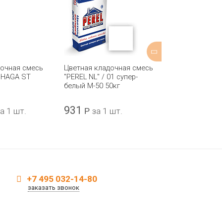
дочная смесь
Цветная кладочная смесь
Цветная клад
 HAGA ST
"PEREL NL" / 01 супер-
KELLE KS-920
белый М-50 50кг
931
455,80
а 1 шт.
Р
за 1 шт.
Р
з
+7 495 032-14-80
заказать звонок