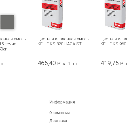
дочная смесь
Цветная кладочная смесь
Цветная кла
 15 темно-
KELLE KS-820 HAGA ST
KELLE KS-960
50кг
466,40
419,76
 шт.
Р
за 1 шт.
Р
з
Информация
О компании
Доставка