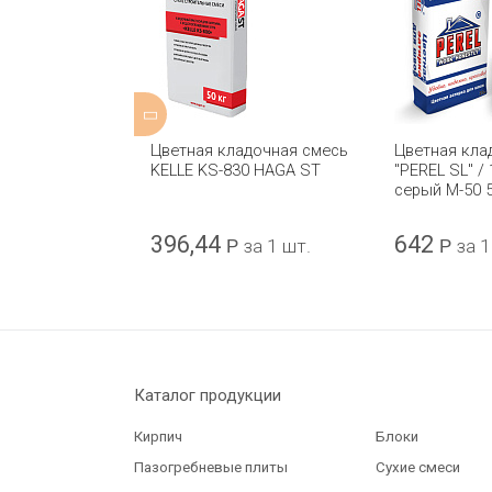
адочная смесь
Цветная кладочная смесь
Цветная кла
65 HAGA ST
KELLE KS-830 HAGA ST
"PEREL SL" /
серый М-50 
396,44
642
за 1 шт.
Р
за 1 шт.
Р
за 1
Каталог продукции
Кирпич
Блоки
Пазогребневые плиты
Сухие смеси