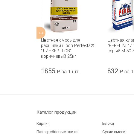
адочная смесь
Цветная смесь для
Цветная кла
01 HAGA ST
расшивки швов Perfekta®
"PEREL NL" /
“ЛИНКЕР ШОВ”
серый М-50 
коричневый 25кг
1855
832
за 1 шт.
Р
за 1 шт.
Р
за 1
Каталог продукции
Кирпич
Блоки
Пазогребневые плиты
Сухие смеси