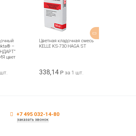
дочный
Цветная кладочная смесь
Цветная смес
ekta® –
KELLE KS-730 HAGA ST
расшивки шво
АНДАРТ"
“ЛИНКЕР ШОВ”
ИЯ цвет
серый 25кг
338,14
1019
 шт.
Р
за 1 шт.
Р
за 
+7 495 032-14-80
заказать звонок