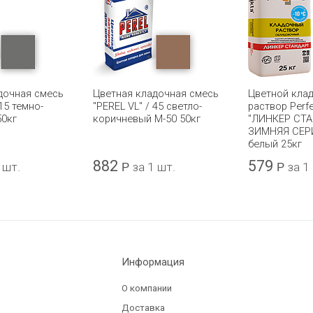
дочная смесь
Цветная кладочная смесь
Цветной кла
 15 темно-
"PEREL VL" / 45 светло-
раствор Perf
50кг
коричневый М-50 50кг
"ЛИНКЕР СТ
ЗИМНЯЯ СЕР
белый 25кг
882
579
 шт.
Р
за 1 шт.
Р
за 1
Информация
О компании
Доставка