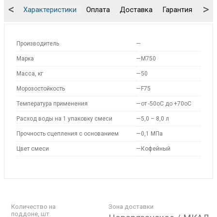
<
>
Характеристики
Оплата
Доставка
Гарантия
Упа
Производитель
—
Марка
—
M750
Масса, кг
—
50
Морозостойкость
—
F75
Температура применения
—
от -50оС до +70оС
Расход воды на 1 упаковку смеси
—
5,0 – 8,0 л
Прочность сцепления с основанием
—
0,1 МПа
Цвет смеси
—
Кофейный
Количество на
Зона доставки
поддоне, шт.