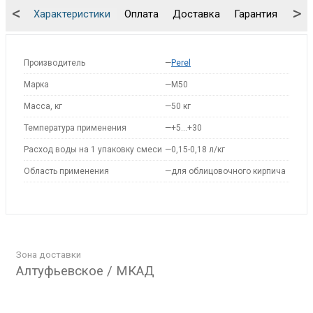
<
>
Характеристики
Оплата
Доставка
Гарантия
Упа
Производитель
—
Perel
Марка
—
M50
Масса, кг
—
50 кг
Температура применения
—
+5…+30
Расход воды на 1 упаковку смеси
—
0,15-0,18 л/кг
Область применения
—
для облицовочного кирпича
Зона доставки
Алтуфьевское / МКАД