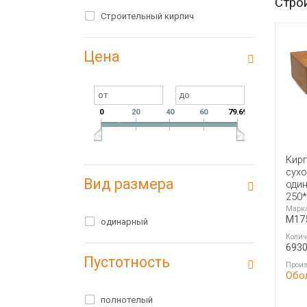
Стро
Строительный кирпич
Цена
0
20
40
60
79.69
Кир
сух
Вид размера
оди
250
Марк
M17
одинарный
Колич
693
Пустотность
Произ
Обо
полнотелый