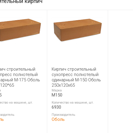
ительный кирпич
пич строительный
Кирпич строительный
опресс полнотелый
сухопресс полнотелый
нарный М-175 Оболь
одинарный М-150 Оболь
*120*65
250x120x65
а
Марка
5
M150
ество на машине, шт.
Количество на машине, шт.
0
6930
водитель
Производитель
ль
Оболь