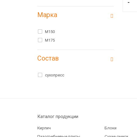
-
Марка
M150
M175
Состав
сухопресс
Каталог продукции
Кирпич
Блоки
Пазогребневые плиты
Сухие смеси