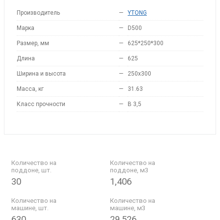
Производитель
—
YTONG
Марка
—
D500
Размер, мм
—
625*250*300
Длина
—
625
Ширина и высота
—
250x300
Масса, кг
—
31.63
Класс прочности
—
B 3,5
Количество на
Количество на
поддоне, шт.
поддоне, м3
30
1,406
Количество на
Количество на
машине, шт.
машине, м3
630
29.526