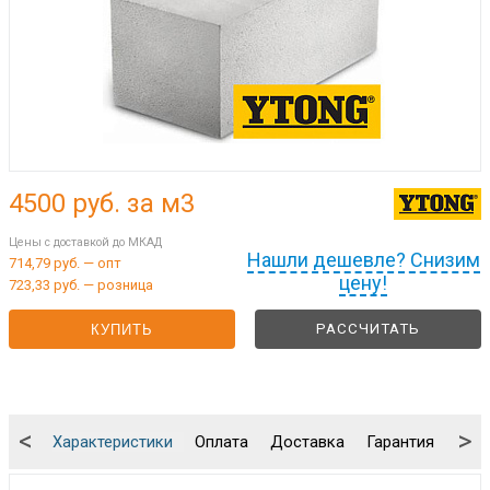
4500
руб. за м3
Цены с доставкой до МКАД
Нашли дешевле? Снизим
714,79 руб. — опт
цену!
723,33 руб. — розница
РАССЧИТАТЬ
КУПИТЬ
<
>
Характеристики
Оплата
Доставка
Гарантия
Упа