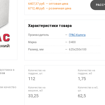
6407,37 руб. — оптовая цена
РАССЧ
6712,48 руб. — розничная цена
Характеристики товара
Производитель
—
ГРАС-Калуга
Марка
—
D400
Размер, мм
—
625x250x100
доставка в
Количество на
Количество на
асов
поддоне, шт.
поддоне, м3
112
1,75
ем качество
Количество на
Количество в м3,
машине, м3
шт.
33,25
62,5