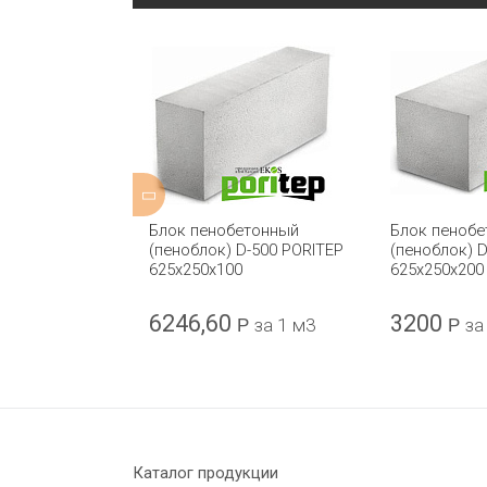
етонный
Блок пенобетонный
Блок пеноб
тный) ГРАС-
(пеноблок) D-500 PORITEP
(пеноблок) 
250x250 D500
625х250х100
625х250х200
6246,60
3200
Р
за 1 м3
Р
за 1 м3
Р
за
Каталог продукции