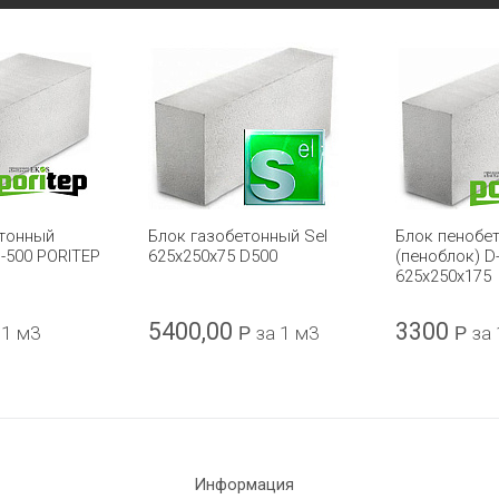
етонный
Блок газобетонный Sel
Блок пенобе
D-500 PORITEP
625x250x75 D500
(пеноблок) D
625х250х175
5400,00
3300
 1 м3
Р
за 1 м3
Р
за
Информация