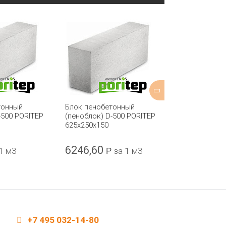
тонный
Блок пенобетонный
Блок газобет
-500 PORITEP
(пеноблок) D-500 PORITEP
(газосиликат
625х250х150
Калуга 625x2
6246,60
5720,00
 1 м3
Р
за 1 м3
Р
+7 495 032-14-80