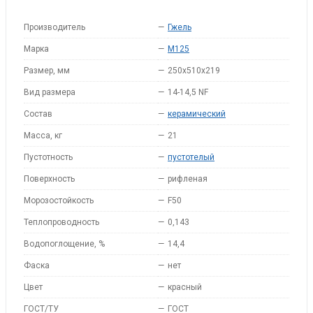
Производитель
—
Гжель
Марка
—
M125
Размер, мм
—
250x510x219
Вид размера
—
14-14,5 NF
Состав
—
керамический
Масса, кг
—
21
Пустотность
—
пустотелый
Поверхность
—
рифленая
Морозостойкость
—
F50
Теплопроводность
—
0,143
Водопоглощение, %
—
14,4
Фаска
—
нет
Цвет
—
красный
ГОСТ/ТУ
—
ГОСТ