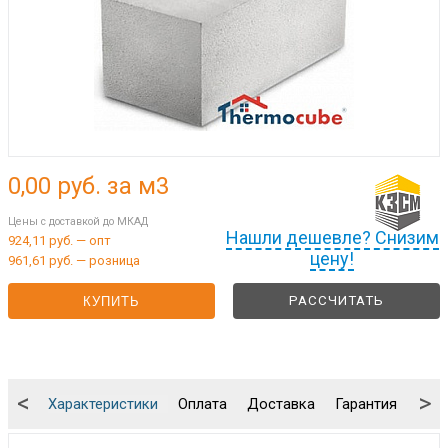
0,00
руб. за м3
Цены с доставкой до МКАД
Нашли дешевле? Снизим
924,11 руб. — опт
цену!
961,61 руб. — розница
РАССЧИТАТЬ
КУПИТЬ
<
>
Характеристики
Оплата
Доставка
Гарантия
Упа