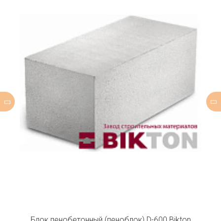
Блок пенобетонный (пеноблок) D-600 Bikton