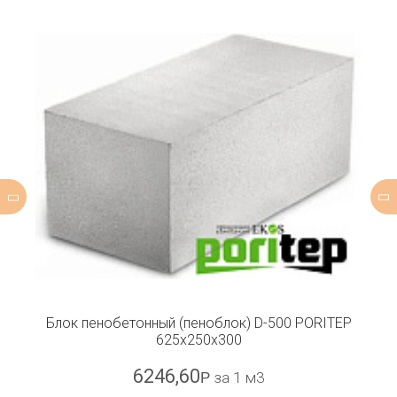
Блок пенобетонный (пеноблок) D-500 PORITEP
625x250x300
6246,60
Р
за 1 м3