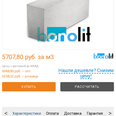
5707,80
руб. за м3
Цены с доставкой до МКАД
Нашли дешевле? Снизим
6068,85 руб. — опт
цену!
6258,32 руб. — розница
РАССЧИТАТЬ
КУПИТЬ
<
>
Характеристики
Оплата
Доставка
Гарантия
Упа