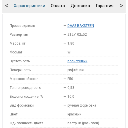
<
>
Характеристики
Оплата
Доставка
Гарантия
Упа
Производитель
—
DAAS BAKSTEEN
Размер, мм
—
215x102x52
Масса, кг
—
1,80
Формат
—
WF
Пустотность
—
полнотелый
Поверхность
—
рифлёная
Морозостойкость
—
F50
Теплопроводность
—
0,53
Водопоглощение, %
—
10,0
Вид формовки
—
ручная формовка
Цвет
—
красный
Однотонность цвета
—
пестрый (разнотон)