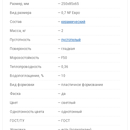
Размер, мм
—
250x85x65
Вид размера
—
0,7 NF Евро
Состав
—
керамический
Масса, кг
—
2
Пустотность
—
пустотелый
Поверхность
—
гладкая
Морозостойкость
—
F50
Теплопроводность
—
0,36
Водопоглощение, %
—
10
Вид формовки
—
пластичное формование
Фаска
—
да
Цвет
—
светлый
Однотонность цвета
—
однотонный
ГОСТ/ТУ
—
ГОСТ
Упаковка
—
есть (полиэтилен)