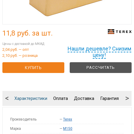
11,8
руб. за шт.
Цены с доставкой до МКАД
Нашли дешевле? Снизим
2,04 руб. — опт
цену!
2,10 руб. — розница
РАССЧИТАТЬ
КУПИТЬ
<
>
Характеристики
Оплата
Доставка
Гарантия
Упа
Производитель
—
Terex
Марка
—
M150