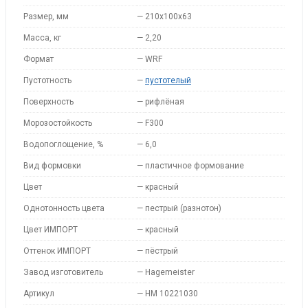
Размер, мм
—
210x100x63
Масса, кг
—
2,20
Формат
—
WRF
Пустотность
—
пустотелый
Поверхность
—
рифлёная
Морозостойкость
—
F300
Водопоглощение, %
—
6,0
Вид формовки
—
пластичное формование
Цвет
—
красный
Однотонность цвета
—
пестрый (разнотон)
Цвет ИМПОРТ
—
красный
Оттенок ИМПОРТ
—
пёстрый
Завод изготовитель
—
Hagemeister
Артикул
—
HM 10221030