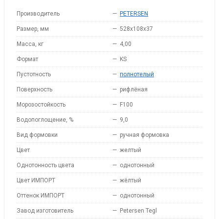
Производитель
—
PETERSEN
Размер, мм
—
528x108x37
Масса, кг
—
4,00
Формат
—
KS
Пустотность
—
полнотелый
Поверхность
—
рифлёная
Морозостойкость
—
F100
Водопоглощение, %
—
9,0
Вид формовки
—
ручная формовка
Цвет
—
желтый
Однотонность цвета
—
однотонный
Цвет ИМПОРТ
—
жёлтый
Оттенок ИМПОРТ
—
однотонный
Завод изготовитель
—
Petersen Tegl