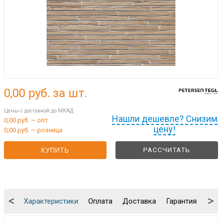
0,00
руб. за шт.
Цены с доставкой до МКАД
Нашли дешевле? Снизим
0,00 руб. — опт
цену!
0,00 руб. — розница
РАССЧИТАТЬ
КУПИТЬ
<
>
Характеристики
Оплата
Доставка
Гарантия
Упа