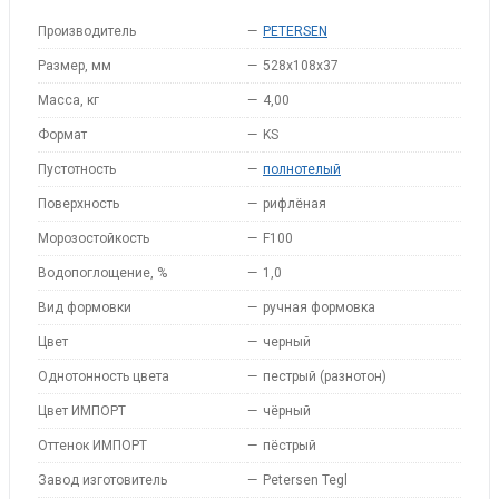
Производитель
—
PETERSEN
Размер, мм
—
528x108x37
Масса, кг
—
4,00
Формат
—
KS
Пустотность
—
полнотелый
Поверхность
—
рифлёная
Морозостойкость
—
F100
Водопоглощение, %
—
1,0
Вид формовки
—
ручная формовка
Цвет
—
черный
Однотонность цвета
—
пестрый (разнотон)
Цвет ИМПОРТ
—
чёрный
Оттенок ИМПОРТ
—
пёстрый
Завод изготовитель
—
Petersen Tegl