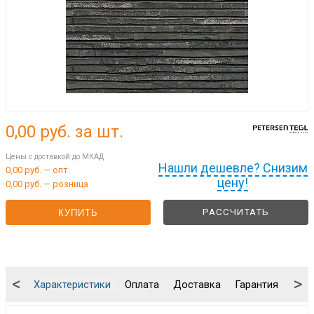
0,00
руб. за шт.
Цены с доставкой до МКАД
Нашли дешевле? Снизим
0,00 руб. — опт
цену!
0,00 руб. — розница
РАССЧИТАТЬ
КУПИТЬ
<
>
Характеристики
Оплата
Доставка
Гарантия
Упа