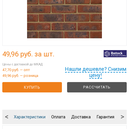
49,96
руб. за шт.
Цены с доставкой до МКАД
Нашли дешевле? Снизим
47,70 руб. — опт
цену!
49,96 руб. — розница
РАССЧИТАТЬ
КУПИТЬ
<
>
Характеристики
Оплата
Доставка
Гарантия
Упа