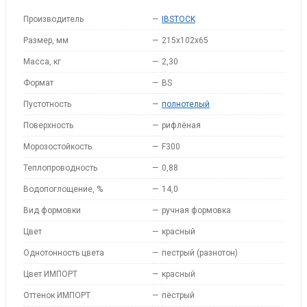
Производитель
—
IBSTOCK
Размер, мм
—
215x102x65
Масса, кг
—
2,30
Формат
—
BS
Пустотность
—
полнотелый
Поверхность
—
рифлёная
Морозостойкость
—
F300
Теплопроводность
—
0,88
Водопоглощение, %
—
14,0
Вид формовки
—
ручная формовка
Цвет
—
красный
Однотонность цвета
—
пестрый (разнотон)
Цвет ИМПОРТ
—
красный
Оттенок ИМПОРТ
—
пёстрый