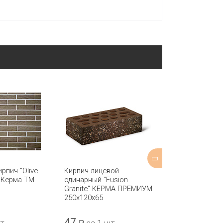
рпич "Olive
Кирпич лицевой
Кирпич лицев
 Керма ТМ
одинарный "Fusion
одинарный "D
Granite" КЕРМА ПРЕМИУМ
КЕРМА ПРЕМ
250х120х65
250х120х65
47
61