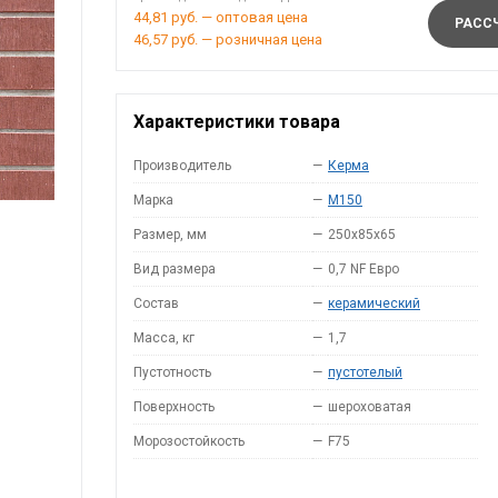
44,81 руб. — оптовая цена
РАССЧ
46,57 руб. — розничная цена
Характеристики товара
Производитель
—
Керма
Марка
—
M150
Размер, мм
—
250х85х65
Вид размера
—
0,7 NF Евро
Состав
—
керамический
Масса, кг
—
1,7
Пустотность
—
пустотелый
Поверхность
—
шероховатая
Морозостойкость
—
F75