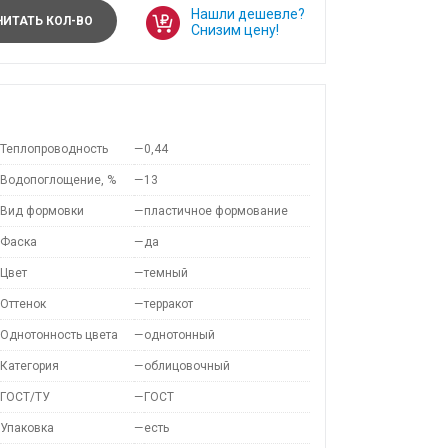
Нашли дешевле?
ИТАТЬ КОЛ-ВО
Снизим цену!
Теплопроводность
—
0,44
Водопоглощение, %
—
13
Вид формовки
—
пластичное формование
Фаска
—
да
Цвет
—
темный
Оттенок
—
терракот
Однотонность цвета
—
однотонный
Категория
—
облицовочный
ГОСТ/ТУ
—
ГОСТ
Упаковка
—
есть