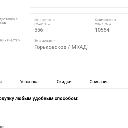
доставка в
Количество на
Количество на
асов
поддоне, шт.
машине, шт.
556
10564
ем качество
Зона доставки
Горьковское / МКАД
я
Упаковка
Скидки
Описание
покупку любым удобным способом:
ра.