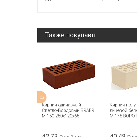
Также покупают
евой
Кирпич одинарный
Кирпич полу
Гладкий
Светло-Бордовый BRAER
лицевой бел
КЕРМА
М-150 250x120x65
М-175 ВОРО
42,73
40,48