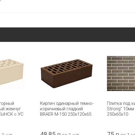
торный
Кирпич одинарный темно-
Плитка под ки
ый жемчуг
коричневый гладкий
Strong" 10мм
ТЫНСК с УС
BRAER М-150 250x120x65
250х65х10
48,85
75