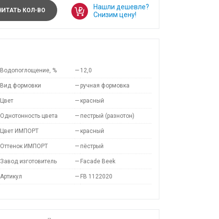
Нашли дешевле?
ИТАТЬ КОЛ-ВО
Снизим цену!
Водопоглощение, %
—
12,0
Вид формовки
—
ручная формовка
Цвет
—
красный
Однотонность цвета
—
пестрый (разнотон)
Цвет ИМПОРТ
—
красный
Оттенок ИМПОРТ
—
пёстрый
Завод изготовитель
—
Facade Beek
Артикул
—
FB 1122020