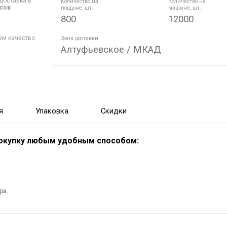
доставка в
Количество на
Количество на
асов
поддоне, шт.
машине, шт.
800
12000
ем качество
Зона доставки
Алтуфьевское / МКАД
я
Упаковка
Скидки
покупку любым удобным способом:
ра.