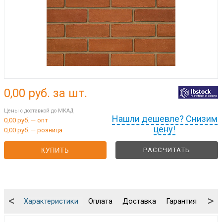
0,00
руб. за шт.
Цены с доставкой до МКАД
Нашли дешевле? Снизим
0,00 руб. — опт
цену!
0,00 руб. — розница
РАССЧИТАТЬ
КУПИТЬ
<
>
Характеристики
Оплата
Доставка
Гарантия
Упа