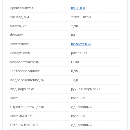
Производитель
—
IBSTOCK
Размер, мм
—
228x110x68
Масса, кг
—
2,90
Формат
—
IM
Пустотность
—
полнотелый
Поверхность
—
рифлёная
Морозостойкость
—
F100
Теплопроводность
—
0,95
Водопоглощение, %
—
13,0
Вид формовки
—
ручная формовка
Цвет
—
красный
Однотонность цвета
—
однотонный
Цвет ИМПОРТ
—
красный
Оттенок ИМПОРТ
—
однотонный